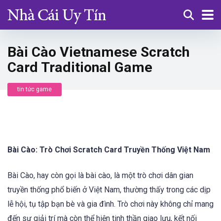
Bài Cào Vietnamese Scratch
Card Traditional Game
tin tức game
Bài Cào: Trò Chơi Scratch Card Truyền Thống Việt Nam
Bài Cào, hay còn gọi là bài cào, là một trò chơi dân gian
truyền thống phổ biến ở Việt Nam, thường thấy trong các dịp
lễ hội, tụ tập bạn bè và gia đình. Trò chơi này không chỉ mang
đến sự giải trí mà còn thể hiện tinh thần giao lưu, kết nối