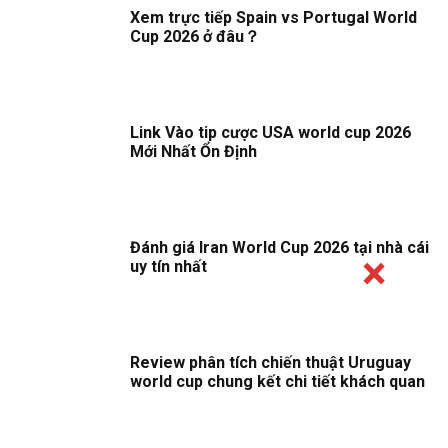
Xem trực tiếp Spain vs Portugal World
Cup 2026 ở đâu？
Link Vào tip cược USA world cup 2026
Mới Nhất Ổn Định
Đánh giá Iran World Cup 2026 tại nhà cái
uy tín nhất
Review phân tích chiến thuật Uruguay
world cup chung kết chi tiết khách quan