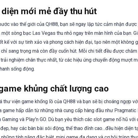
 diện mới mẻ đầy thu hút
bước vào thế giới của QH88, bạn sẽ ngay lập tức cảm nhận được 
 một sòng bạc Las Vegas thu nhỏ ngay trên màn hình của bạn. Gi
ết kế với sự tinh xảo và phong cách hiện đại, tạo nên một không g
g chỉ sang trọng mà còn đầy cuốn hút. Mỗi chi tiết đều được chăm
 trải nghiệm chân thực nhất, từ các hiệu ứng chuyển động mượt 
thanh sống động.
game khủng chất lượng cao
 thư viện game khổng lồ của QH88 và bạn sẽ bị choáng ngợp vớ
a game hấp dẫn từ những nhà cung cấp hàng đầu như Pragmatic 
n Gaming và Play’n GO. Dù bạn yêu thích các slot game nổ hũ với
 đẹp, hay các bàn bài sôi động, thể thao đỉnh cao…đều hiện diện tạ
, những tính năng đặc biệt, mini game đa dạng và cơ hội trúng th