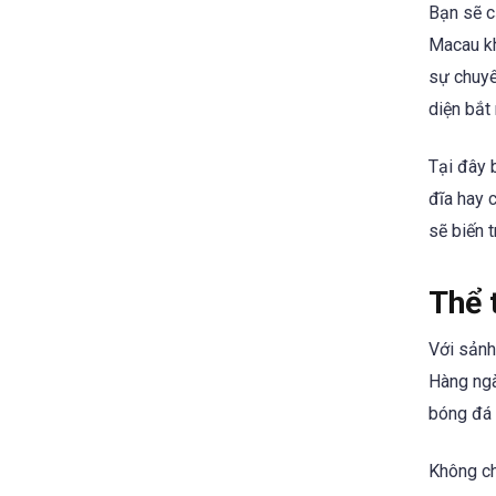
Bạn sẽ c
Macau kh
sự chuyê
diện bắt
Tại đây 
đĩa hay 
sẽ biến t
Thể 
Với sảnh
Hàng ngà
bóng đá 
Không ch