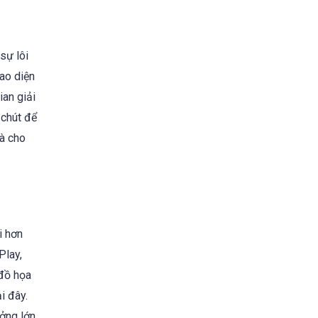
sự lôi
ao diện
ian giải
 chút để
mà cho
i hơn
Play,
 đồ họa
i đây.
ưởng lớn