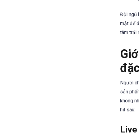
Đội ngũ 
mật để đ
tâm trải
Giớ
đặc
Người ch
sản phẩm
không nh
hit sau:
Live