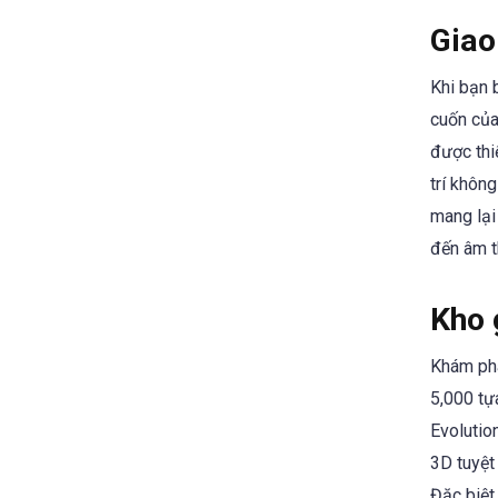
Giao
Khi bạn 
cuốn của
được thi
trí khôn
mang lại
đến âm 
Kho 
Khám phá
5,000 tự
Evolutio
3D tuyệt
Đặc biệt