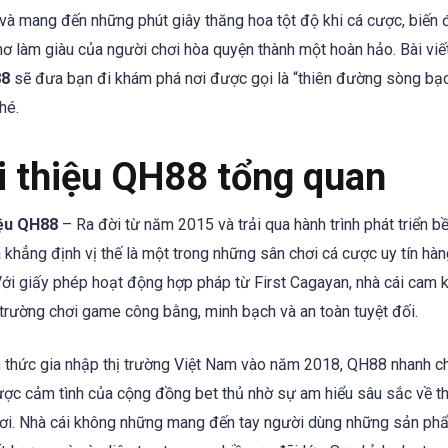
và mang đến những phút giây thăng hoa tột độ khi cá cược, biế
ơ làm giàu của người chơi hòa quyện thành một hoàn hảo. Bài vi
8
sẽ đưa bạn đi khám phá nơi được gọi là “thiên đường sòng bạ
hé.
i thiệu QH88 tổng quan
iệu QH88
– Ra đời từ năm 2015 và trải qua hành trình phát triển b
khẳng định vị thế là một trong những sân chơi cá cược uy tín hà
Với giấy phép hoạt động hợp pháp từ First Cagayan, nhà cái cam 
trường chơi game công bằng, minh bạch và an toàn tuyệt đối.
h thức gia nhập thị trường Việt Nam vào năm 2018, QH88 nhanh c
ợc cảm tình của cộng đồng bet thủ nhờ sự am hiểu sâu sắc về th
ơi. Nhà cái không những mang đến tay người dùng những sản ph