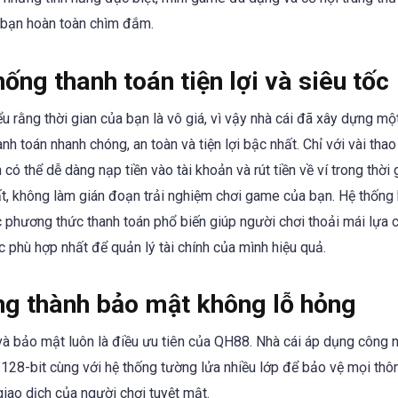
 bạn hoàn toàn chìm đắm.
hống thanh toán tiện lợi và siêu tốc
u rằng thời gian của bạn là vô giá, vì vậy nhà cái đã xây dựng mộ
nh toán nhanh chóng, an toàn và tiện lợi bậc nhất. Chỉ với vài tha
 có thể dễ dàng nạp tiền vào tài khoản và rút tiền về ví trong thời 
t, không làm gián đoạn trải nghiệm chơi game của bạn. Hệ thống 
 phương thức thanh toán phổ biến giúp người chơi thoải mái lựa 
c phù hợp nhất để quản lý tài chính của mình hiệu quả.
g thành bảo mật không lỗ hỏng
và bảo mật luôn là điều ưu tiên của QH88. Nhà cái áp dụng công
128-bit cùng với hệ thống tường lửa nhiều lớp để bảo vệ mọi thôn
giao dịch của người chơi tuyệt mật.