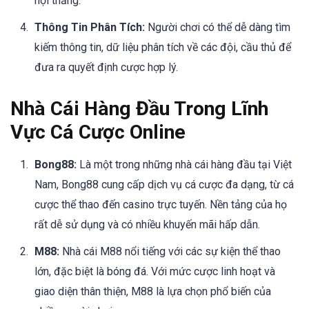
hội thắng.
Thông Tin Phân Tích:
Người chơi có thể dễ dàng tìm
kiếm thông tin, dữ liệu phân tích về các đội, cầu thủ để
đưa ra quyết định cược hợp lý.
Nhà Cái Hàng Đầu Trong Lĩnh
Vực Cá Cược Online
Bong88:
Là một trong những nhà cái hàng đầu tại Việt
Nam, Bong88 cung cấp dịch vụ cá cược đa dạng, từ cá
cược thể thao đến casino trực tuyến. Nền tảng của họ
rất dễ sử dụng và có nhiều khuyến mãi hấp dẫn.
M88:
Nhà cái M88 nổi tiếng với các sự kiện thể thao
lớn, đặc biệt là bóng đá. Với mức cược linh hoạt và
giao diện thân thiện, M88 là lựa chọn phổ biến của