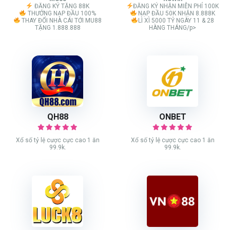
ĐĂNG KÝ TẶNG 88K
ĐĂNG KÝ NHẬN MIỄN PHÍ 100K
THƯỞNG NẠP ĐẦU 100%
NẠP ĐẦU 50K NHẬN 8.888K
THAY ĐỔI NHÀ CÁI TỚI MU88
LÌ XÌ 5000 TỶ NGÀY 11 & 28
TẶNG 1.888.888
HÀNG THÁNG/p>
QH88
ONBET
Xổ số tỷ lệ cược cực cao 1 ăn
Xổ số tỷ lệ cược cực cao 1 ăn
99.9k.
99.9k.