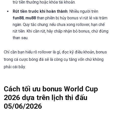
trừ tiền thưởng hoặc khóa tài khoản.
Rút tiền trước khi hoàn thành
: Nhiều người trên
fun88
,
mu88
than phiền bị hủy bonus vì rút lẻ vài trăm
ngàn. Quy tắc chung: nếu chưa xong rollover, hạn chế
rút tiền. Khi cần rút, hãy chấp nhận bỏ bonus, chứ đừng
than sau.
Chỉ cần bạn hiểu rõ rollover là gì, đọc kỹ điều khoản, bonus
trong cá cược bóng đá sẽ là công cụ tăng vốn chứ không
phải cái bẫy.
Cách tối ưu bonus World Cup
2026 dựa trên lịch thi đấu
05/06/2026