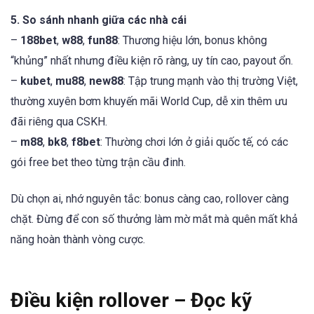
5. So sánh nhanh giữa các nhà cái
–
188bet
,
w88
,
fun88
: Thương hiệu lớn, bonus không
“khủng” nhất nhưng điều kiện rõ ràng, uy tín cao, payout ổn.
–
kubet
,
mu88
,
new88
: Tập trung mạnh vào thị trường Việt,
thường xuyên bơm khuyến mãi World Cup, dễ xin thêm ưu
đãi riêng qua CSKH.
–
m88
,
bk8
,
f8bet
: Thường chơi lớn ở giải quốc tế, có các
gói free bet theo từng trận cầu đinh.
Dù chọn ai, nhớ nguyên tắc: bonus càng cao, rollover càng
chặt. Đừng để con số thưởng làm mờ mắt mà quên mất khả
năng hoàn thành vòng cược.
Điều kiện rollover – Đọc kỹ