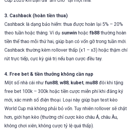
Cup 2026 khi bạn đã “ấm chỗ” tại một nhà.
3. Cashback (hoàn tiền thua)
Cashback là dạng bảo hiểm: thua được hoàn lại 5% – 20%
theo tuần hoặc tháng. Ví dụ
sunwin
hoặc
fb88
thường hoàn
tiền thể thao mỗi thứ hai, giúp bạn có vốn gỡ trong tuần mới.
Cashback thường kèm rollover thấp (x1 – x3) hoặc thậm chí
rút trực tiếp, cực kỳ giá trị nếu bạn cược đều tay.
4. Free bet & tiền thưởng không cần nạp
Một số nhà cái như
fun88
,
w88
,
kubet
,
mu88
đôi khi tặng
free bet 100k – 300k hoặc tiền cược miễn phí khi đăng ký
mới, xác minh số điện thoại. Loại này giúp bạn test kèo
World Cup mà không phải bỏ vốn. Tuy nhiên rollover sẽ chặt
hơn, giới hạn kèo (thường chỉ cược kèo châu Á, châu Âu,
không chơi xiên, không cược tỷ lệ quá thấp).