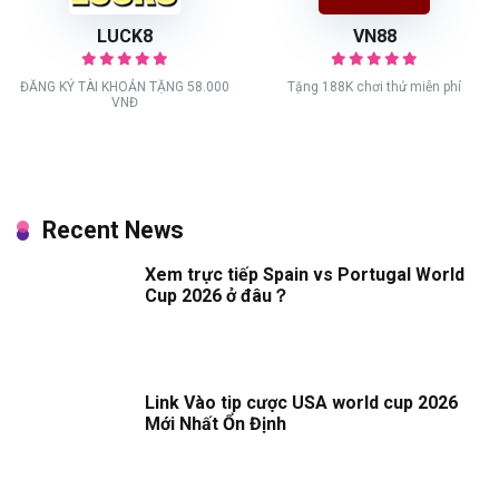
LUCK8
VN88
ĐĂNG KÝ TÀI KHOẢN TẶNG 58.000
Tặng 188K chơi thử miễn phí
VNĐ
Recent News
Xem trực tiếp Spain vs Portugal World
Cup 2026 ở đâu？
Link Vào tip cược USA world cup 2026
Mới Nhất Ổn Định