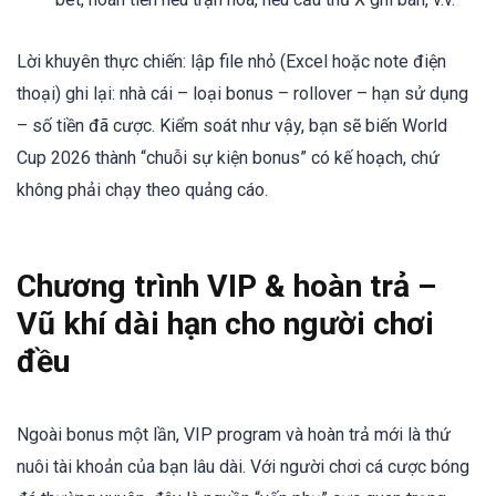
Lời khuyên thực chiến: lập file nhỏ (Excel hoặc note điện
thoại) ghi lại: nhà cái – loại bonus – rollover – hạn sử dụng
– số tiền đã cược. Kiểm soát như vậy, bạn sẽ biến World
Cup 2026 thành “chuỗi sự kiện bonus” có kế hoạch, chứ
không phải chạy theo quảng cáo.
Chương trình VIP & hoàn trả –
Vũ khí dài hạn cho người chơi
đều
Ngoài bonus một lần, VIP program và hoàn trả mới là thứ
nuôi tài khoản của bạn lâu dài. Với người chơi cá cược bóng