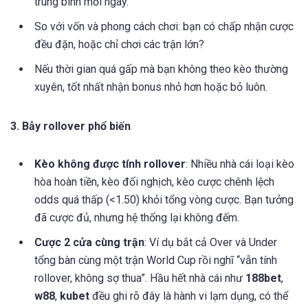
trung bình mỗi ngày.
So với vốn và phong cách chơi: bạn có chấp nhận cược
đều đặn, hoặc chỉ chơi các trận lớn?
Nếu thời gian quá gấp mà bạn không theo kèo thường
xuyên, tốt nhất nhận bonus nhỏ hơn hoặc bỏ luôn.
3. Bẫy rollover phổ biến
Kèo không được tính rollover
: Nhiều nhà cái loại kèo
hòa hoàn tiền, kèo đối nghịch, kèo cược chênh lệch
odds quá thấp (<1.50) khỏi tổng vòng cược. Bạn tưởng
đã cược đủ, nhưng hệ thống lại không đếm.
Cược 2 cửa cùng trận
: Ví dụ bắt cả Over và Under
tổng bàn cùng một trận World Cup rồi nghĩ “vẫn tính
rollover, không sợ thua”. Hầu hết nhà cái như
188bet
,
w88
,
kubet
đều ghi rõ đây là hành vi lạm dụng, có thể