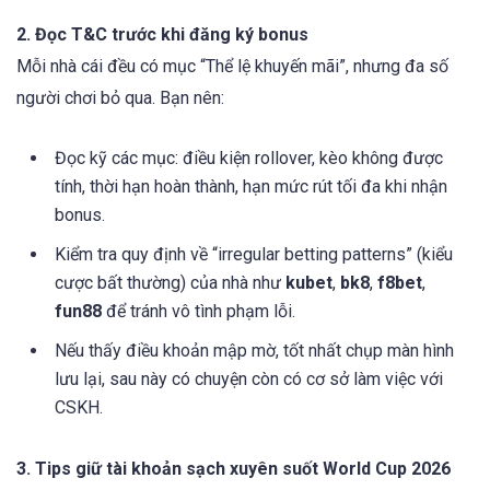
2. Đọc T&C trước khi đăng ký bonus
Mỗi nhà cái đều có mục “Thể lệ khuyến mãi”, nhưng đa số
người chơi bỏ qua. Bạn nên:
Đọc kỹ các mục: điều kiện rollover, kèo không được
tính, thời hạn hoàn thành, hạn mức rút tối đa khi nhận
bonus.
Kiểm tra quy định về “irregular betting patterns” (kiểu
cược bất thường) của nhà như
kubet
,
bk8
,
f8bet
,
fun88
để tránh vô tình phạm lỗi.
Nếu thấy điều khoản mập mờ, tốt nhất chụp màn hình
lưu lại, sau này có chuyện còn có cơ sở làm việc với
CSKH.
3. Tips giữ tài khoản sạch xuyên suốt World Cup 2026