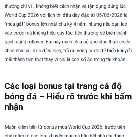
thưởng chỉ vì… không biết cách nhận và tận dụng đúng lúc.
World Cup 2026 với lịch thi đấu dày đặc từ 05/06/2026 là
“mùa gặt” bonus lớn nhất chu kỳ 4 năm, nhưng nếu bạn lao
vào cược mà không hiểu quy tắc, tiền thưởng sẽ biến thành
gánh nặng rollover. Bài này mình chia sẻ góc nhìn thực chiến:
chọn nhà cái, đọc điều kiện, tối ưu vòng cược để biến khuyến
mãi thành tiền thật thay vì chỉ là con số ảo trong tài khoản.
Các loại bonus tại trang cá độ
bóng đá – Hiểu rõ trước khi bấm
nhận
Muốn kiếm tiền từ bonus mùa World Cup 2026, trước tiên
phải nắm rõ các loại khuyến mãi mà hầu hết nhà cái đang