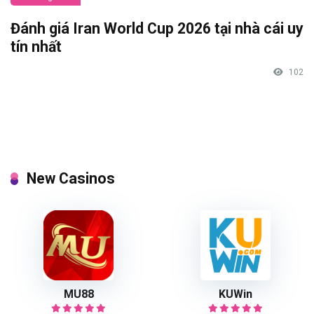
Đánh giá Iran World Cup 2026 tại nhà cái uy
tín nhất
102
New Casinos
MU88
KUWin