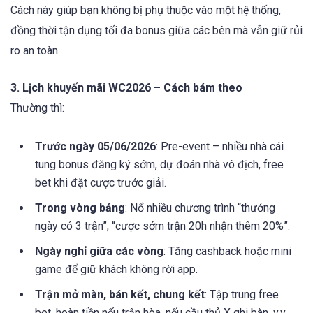
Cách này giúp bạn không bị phụ thuộc vào một hệ thống,
đồng thời tận dụng tối đa bonus giữa các bên mà vẫn giữ rủi
ro an toàn.
3. Lịch khuyến mãi WC2026 – Cách bám theo
Thường thì:
Trước ngày 05/06/2026
: Pre-event – nhiều nhà cái
tung bonus đăng ký sớm, dự đoán nhà vô địch, free
bet khi đặt cược trước giải.
Trong vòng bảng
: Nổ nhiều chương trình “thưởng
ngày có 3 trận”, “cược sớm trận 20h nhận thêm 20%”.
Ngày nghỉ giữa các vòng
: Tăng cashback hoặc mini
game để giữ khách không rời app.
Trận mở màn, bán kết, chung kết
: Tập trung free
bet, hoàn tiền nếu trận hòa, nếu cầu thủ X ghi bàn, v.v.