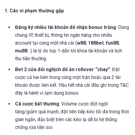
1. Các vi phạm thường gặp
Đăng ký nhiều tài khoản để nhận bonus trùng
: Dùng
chung IP, thiết bị, thông tin ngân hàng cho nhiều
account tại cùng một nhà cái (
w88
,
188bet
,
fun88
,
mu88
…) là lý do top 1 dẫn tới khóa tài khoản và tịch
thu tiền thưởng.
Bet 2 cửa đối nghịch để ăn rollover “chay”
: Đặt
cược cả hai bên trong cùng một trận hoặc qua 2 tài
khoản được liên kết. Hầu hết nhà cái đều ghi trong T&C
đây là hành vi lạm dụng bonus.
Cá cược bất thường
: Volume cược đột ngột
tăng/giảm quá mạnh, đặt liên tiếp kèo tối đa trong thời
gian ngắn, đặc biệt trên các kèo lạ dễ bị hệ thống
chống rửa tiền soi.