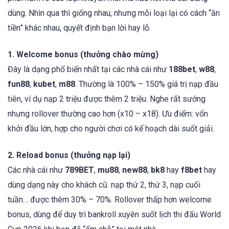
dùng. Nhìn qua thì giống nhau, nhưng mỗi loại lại có cách “ăn
tiền” khác nhau, quyết định bạn lời hay lỗ.
1. Welcome bonus (thưởng chào mừng)
Đây là dạng phổ biến nhất tại các nhà cái như
188bet
,
w88
,
fun88
,
kubet
,
m88
. Thường là 100% – 150% giá trị nạp đầu
tiên, ví dụ nạp 2 triệu được thêm 2 triệu. Nghe rất sướng
nhưng rollover thường cao hơn (x10 – x18). Ưu điểm: vốn
khởi đầu lớn, hợp cho người chơi có kế hoạch dài suốt giải.
2. Reload bonus (thưởng nạp lại)
Các nhà cái như
789BET
,
mu88
,
new88
,
bk8
hay
f8bet
hay
dùng dạng này cho khách cũ: nạp thứ 2, thứ 3, nạp cuối
tuần… được thêm 30% – 70%. Rollover thấp hơn welcome
bonus, dùng để duy trì bankroll xuyên suốt lịch thi đấu World