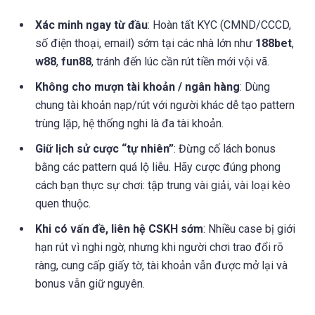
Xác minh ngay từ đầu
: Hoàn tất KYC (CMND/CCCD,
số điện thoại, email) sớm tại các nhà lớn như
188bet
,
w88
,
fun88
, tránh đến lúc cần rút tiền mới vội vã.
Không cho mượn tài khoản / ngân hàng
: Dùng
chung tài khoản nạp/rút với người khác dễ tạo pattern
trùng lặp, hệ thống nghi là đa tài khoản.
Giữ lịch sử cược “tự nhiên”
: Đừng cố lách bonus
bằng các pattern quá lộ liễu. Hãy cược đúng phong
cách bạn thực sự chơi: tập trung vài giải, vài loại kèo
quen thuộc.
Khi có vấn đề, liên hệ CSKH sớm
: Nhiều case bị giới
hạn rút vì nghi ngờ, nhưng khi người chơi trao đổi rõ
ràng, cung cấp giấy tờ, tài khoản vẫn được mở lại và
bonus vẫn giữ nguyên.